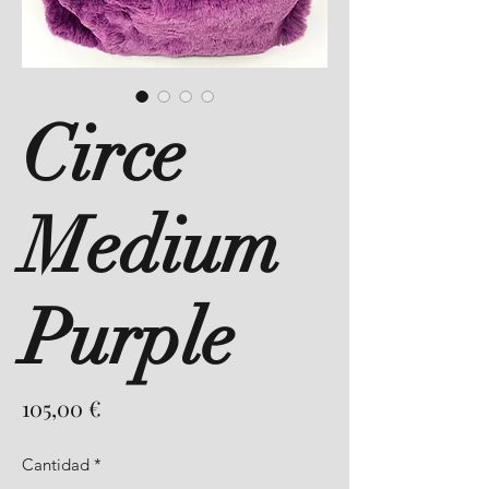
Circe
Medium
Purple
Precio
105,00 €
Cantidad
*