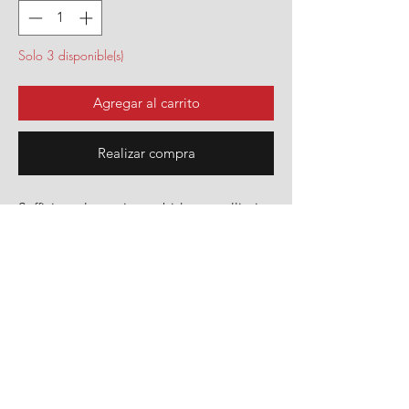
Solo 3 disponible(s)
Agregar al carrito
Realizar compra
Soffici e colorate in morbida ecopelliccia,
queste borse sono realizzate interamente
a mano e illuminate da preziosi dettagli.
Ciò che le rende particolari è il fatto di
essere Pezzi Unici.
ABOUT US
LEGAL
La Storia
Informazioni Legali
Informativa Privacy
PRODOTTI
Politica Cookie
Collezioni